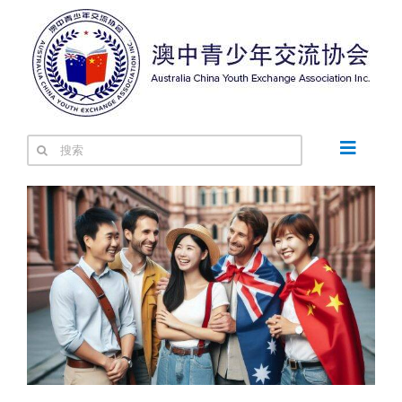
跳
过
内
容
搜
Toggle
索：
Navigat
关于我们
寻根之旅
澳中交流
中国之声