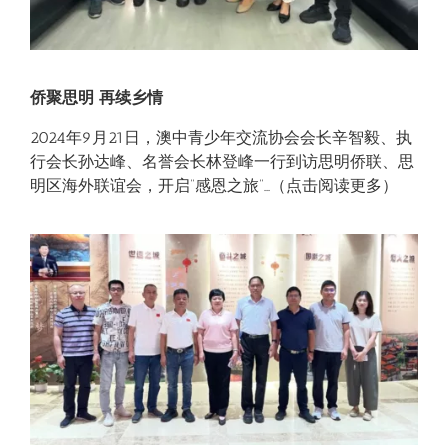
侨聚思明 再续乡情
2024年9月21日，
澳中青少年交流协会
会长辛智毅、
执
行会长孙达峰、
名誉会长林登峰
一行到访思明侨联、思
明区海外联谊会，
开启“感恩之旅”
…（点击阅读更多）