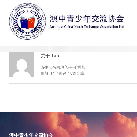
跳
过
内
容
关于
Fan
该作者尚未填入任何详情。
目前Fan已创建了0篇文章.
澳中青少年交流协会