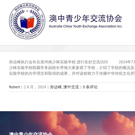
跳
过
内
容
孙达峰执行会长在泉州南少林实验学校 进行友好交流访问 2024年
少林实验学校陈颖常务副校长带领大家参观了学校，介绍了学校的概况
实验学校的办学理念和取得的成果，并对该校致力于传播中华传统文化所取
Robert
|
2 8 月，2024
|
孙达峰
,
澳中交流
|
0 条评论
澳中青少年交流协会